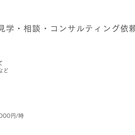
見学・相談・コンサルティング依
て
など
000円/時