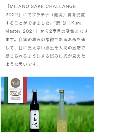
「MILANO SAKE CHALLANGE
2022」にてプラチナ（最高）賞を受賞
することができました。”
源”は「Kura
Master 2021」から2度目の受賞となり
ます。
自然の恵みの象徴であるお米を通
して、目に見えない風土を人間の五感で
感じられるようにする試みに光が見えた
ような思いです。