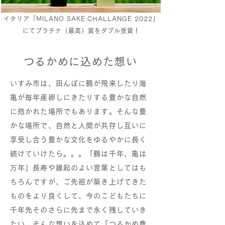
イタリア「MILANO SAKE CHALLANGE 2022」
にてプラチナ（最高）賞をダブル受賞！
つるかめに込めた想い
いすみ市は、田んぼに鶴が飛来したり海
亀が毎年産卵しにきたりする豊かな自然
に抱かれた場所でもあります。そんな豊
かな場所で、自然と人間が共存し互いに
享受し合う豊かな文化をゆるやかに長く
続けていけたら。。。「鶴は千年、亀は
万年」長寿や縁起のよい言葉としてはも
ちろんですが、ご先祖が築き上げてきた
ものをより良くして、今のこどもたちに
千年先そのさらに先まで永く残していき
たい。そんな想いを込めて「つるかめ農