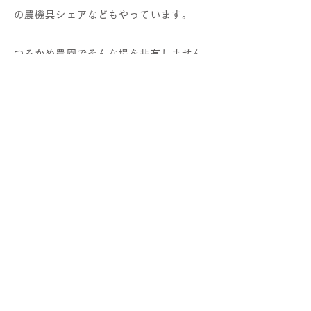
の農機具シェアなどもやっています。
つるかめ農園でそんな場を共有しません
か？詳しくは「
体験・参加する
」
プ
ロフィール